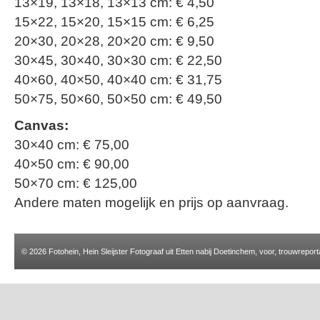
13×19, 13×18, 13×13 cm: € 4,50
15×22, 15×20, 15×15 cm: € 6,25
20×30, 20×28, 20×20 cm: € 9,50
30×45, 30×40, 30×30 cm: € 22,50
40×60, 40×50, 40×40 cm: € 31,75
50×75, 50×60, 50×50 cm: € 49,50
Canvas:
30×40 cm: € 75,00
40×50 cm: € 90,00
50×70 cm: € 125,00
Andere maten mogelijk en prijs op aanvraag.
© 2026
Fotohein, Hein Sleijster Fotograaf uit Etten nabij Doetinchem, voor, trouwreport